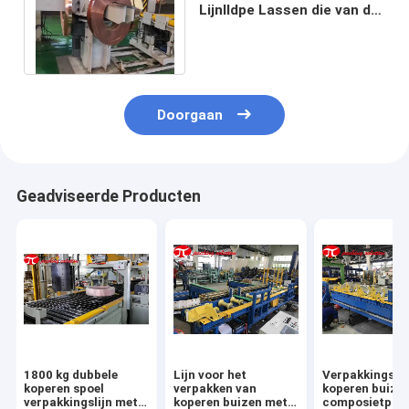
Lijnlldpe Lassen die van de
Koperrol Verpakkende Lijn
stapelen
Doorgaan
Geadviseerde Producten
1800 kg dubbele
Lijn voor het
Verpakkingslij
koperen spoel
verpakken van
koperen buize
verpakkingslijn met
koperen buizen met
composietpap