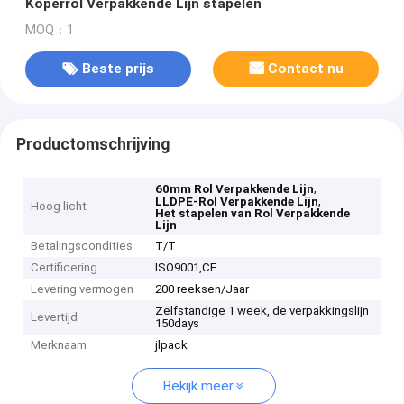
Koperrol Verpakkende Lijn stapelen
MOQ：1
Beste prijs
Contact nu
Productomschrijving
,
60mm Rol Verpakkende Lijn
,
LLDPE-Rol Verpakkende Lijn
Hoog licht
Het stapelen van Rol Verpakkende
Lijn
Betalingscondities
T/T
Certificering
ISO9001,CE
Levering vermogen
200 reeksen/Jaar
Zelfstandige 1 week, de verpakkingslijn
Levertijd
150days
Merknaam
jlpack
Bekijk meer