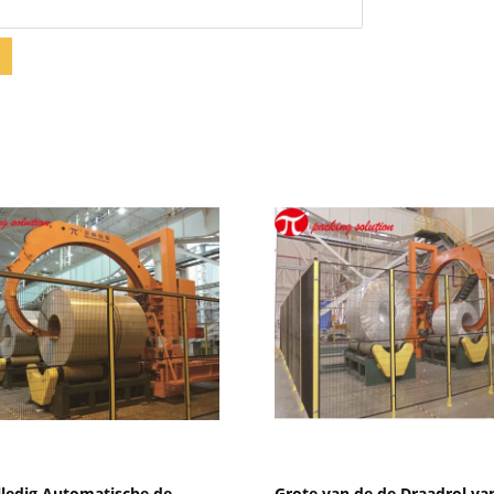
Toon details
Toon details
lledig Automatische de
Grote van de de Draadrol va