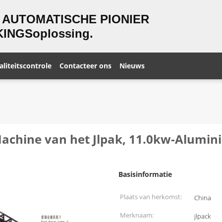
 AUTOMATISCHE PIONIER
INGSoplossing.
liteitscontrole
Contacteer ons
Nieuws
Machine van het Jlpak, 11.0kw-Alumin
Basisinformatie
Plaats van herkomst:
China
Merknaam:
jlpack