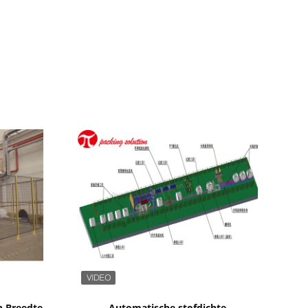
Toon details
n Breedte
Automatische stofdichte