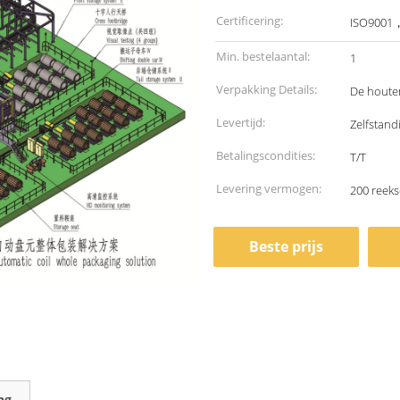
Certificering:
ISO9001
Min. bestelaantal:
1
Verpakking Details:
De houten
Levertijd:
Zelfstand
Betalingscondities:
T/T
Levering vermogen:
200 reeks
Beste prijs
ng