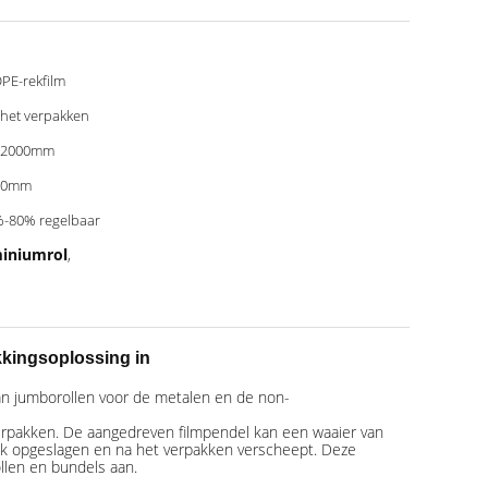
PE-rekfilm
 het verpakken
02000mm
50mm
-80% regelbaar
miniumrol
,
kkingsoplossing in
an jumborollen voor de metalen en de non-
erpakken. De aangedreven filmpendel kan een waaier van
jk opgeslagen en na het verpakken verscheept. Deze
llen en bundels aan.