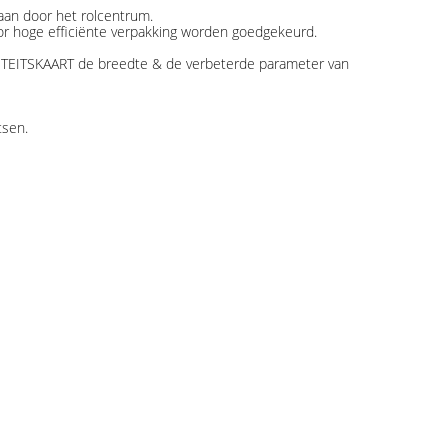
baan door het rolcentrum.
oor hoge efficiënte verpakking worden goedgekeurd.
NTITEITSKAART de breedte & de verbeterde parameter van
tsen.