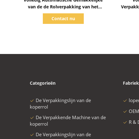
van de de Rolverpakking van het
Verpakk
Verrichtings Hoofdaluminium de
de A
Contact nu
Lijnrol OD 800mm2100mm
Categorieën
Fabriek
De Verpakkingslijn van de
lope
koperrol
OEM
De Verpakkende Machine van de
R & 
koperrol
De Verpakkingslijn van de