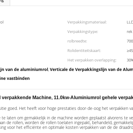
rol
Verpakkingsmateriaal:
LLD
Verpakkingstype:
rek
rolbreedte:
70
Rolidentiteitskaart:
≥4
Het verpakken overlapping:
30%
ijn van de aluminiumrol
Verticale de Verpakkingslijn van de Alu
,
ine vastbinden
Rol verpakkende Machine, 11.0kw-Aluminiumrol gehele verpa
itie goed. Het heeft voor hoge prestaties door-de-oog het verpakken v
 te laten om gemakkelijk in de machine worden geplaatst alvorens te v
 de rollen, worden de rollen toelaten ingepakt, behandeld, gemakkeli
ing voor het efficiënte en optimale kosten verpakken van de de draadro