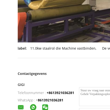
label:
11.0kw staalrol die Machine vastbinden
,
De v
Contactgegevens
GIGI
Telefoonnummer :
+8613921036281
WhatsApp :
+
8613921036281