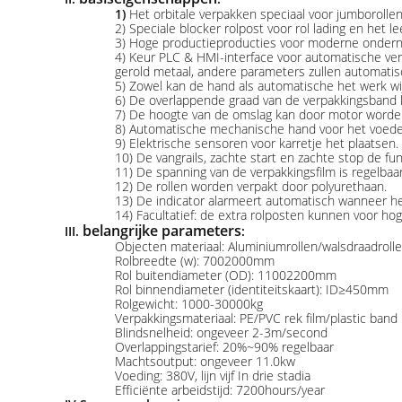
1)
Het orbitale verpakken speciaal voor jumborolle
2) Speciale blocker rolpost voor rol lading en he
3) Hoge productieproducties voor moderne onder
4) Keur PLC & HMI-interface voor automatische ver
gerold metaal, andere parameters zullen automatis
5) Zowel kan de hand als automatische het werk wijz
6) De overlappende graad van de verpakkingsband 
7) De hoogte van de omslag kan door motor worde
8) Automatische mechanische hand voor het voeden
9) Elektrische sensoren voor karretje het plaatsen.
10) De vangrails, zachte start en zachte stop de fun
11) De spanning van de verpakkingsfilm is regelbaar
12) De rollen worden verpakt door polyurethaan.
13) De indicator alarmeert automatisch wanneer h
14) Facultatief: de extra rolposten kunnen voor h
belangrijke parameters
III.
:
Objecten materiaal: Aluminiumrollen/walsdraadroll
Rolbreedte (w): 7002000mm
Rol buitendiameter (OD): 11002200mm
Rol binnendiameter (identiteitskaart): ID≥450mm
Rolgewicht: 1000-30000kg
Verpakkingsmateriaal: PE/PVC rek film/plastic ba
Blindsnelheid: ongeveer 2-3m/second
Overlappingstarief: 20%~90% regelbaar
Machtsoutput: ongeveer 11.0kw
Voeding: 380V, lijn vijf In drie stadia
Efficiënte arbeidstijd: 7200hours/year