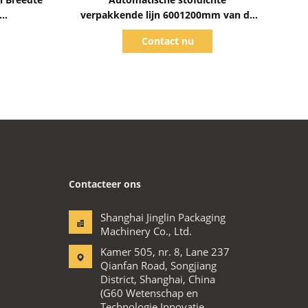
verpakkende lijn 6001200mm van de
otsings
aluminiumrol wijd
Contact nu
Contacteer ons
Shanghai Jinglin Packaging
Machinery Co., Ltd.
Kamer 505, nr. 8, Lane 237
Qianfan Road, Songjiang
District, Shanghai, China
(G60 Wetenschap en
Technologie Innovatie