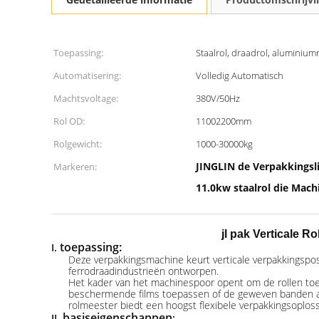
Toepassing:
Staalrol, draadrol, aluminium
Automatisering:
Volledig Automatisch
Machtsvoltage:
380V/50Hz
Rol OD:
11002200mm
Rolgewicht:
1000-30000kg
JINGLIN de Verpakkingsl
Markeren:
11.0kw staalrol die Mach
jl pak Verticale 
toepassing:
I.
Deze verpakkingsmachine keurt verticale verpakkingspos
ferrodraadindustrieën ontworpen.
Het kader van het machinespoor opent om de rollen toe
beschermende films toepassen of de geweven banden aan
rolmeester biedt een hoogst flexibele verpakkingsoploss
basiseigenschappen
II.
: