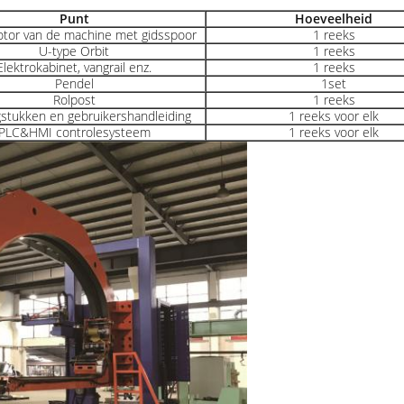
Punt
Hoeveelheid
tor van de machine met gidsspoor
1 reeks
U-type Orbit
1 reeks
Elektrokabinet, vangrail enz.
1 reeks
Pendel
1set
Rolpost
1 reeks
stukken en gebruikershandleiding
1 reeks voor elk
PLC&HMI controlesysteem
1 reeks voor elk