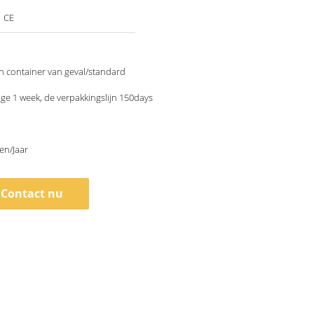
，CE
 container van geval/standard
ige 1 week, de verpakkingslijn 150days
en/Jaar
Contact nu