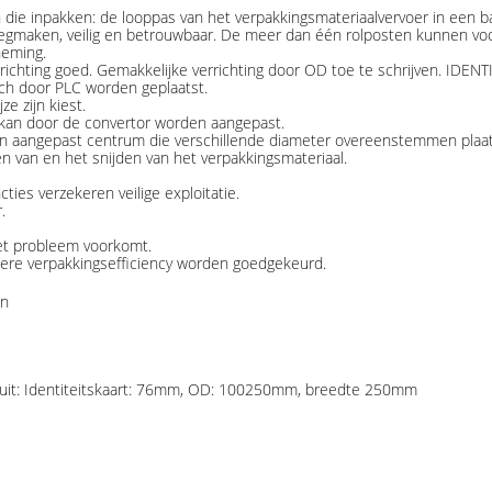
n die inpakken: de looppas van het verpakkingsmateriaalvervoer in een 
t leegmaken, veilig en betrouwbaar. De meer dan één rolposten kunnen v
neming.
richting goed. Gemakkelijke verrichting door OD toe te schrijven. IDE
ch door PLC worden geplaatst.
e zijn kiest.
kan door de convertor worden aangepast.
n aangepast centrum die verschillende diameter overeenstemmen plaa
 van en het snijden van het verpakkingsmateriaal.
cties verzekeren veilige exploitatie.
.
et probleem voorkomt.
ogere verpakkingsefficiency worden goedgekeurd.
en
nd uit: Identiteitskaart: 76mm, OD: 100250mm, breedte 250mm