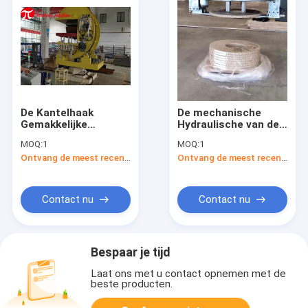
De Kantelhaak
De mechanische
Gemakkelijke
Hydraulische van de
Verrichting van de
de
MOQ:
1
MOQ:
1
overdracht
Afstandsbediening5t
Ontvang de meest recente Prijs
Ontvang de meest recente Prijs
Mechanische Rol de
Lading van de
Omzetmachine van
Rolkantelhaak
de 180 Graadrol met
Machine van de de
Leiding
Rolomzet
Contact nu
Contact nu
Bespaar je tijd
Laat ons met u contact opnemen met de
beste producten.