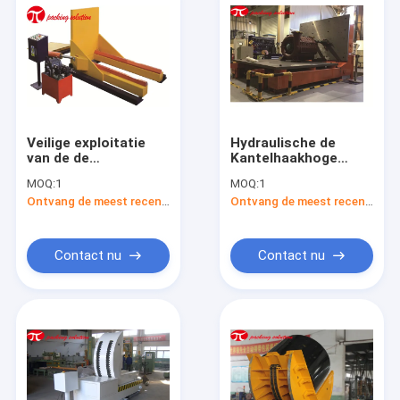
Veilige exploitatie
Hydraulische de
van de de
Kantelhaakhoge
Kantelhaakrol van de
snelheid van de
MOQ:
1
MOQ:
1
90 Graad
Transmissierol de
Ontvang de meest recente Prijs
Ontvang de meest recente Prijs
Hydraulische Rol van
Omzetmachine van
de de Omzetmachine
de 90 Graad
het Staalrol in
Automatische Vorm
Lijnkantelhaak
Contact nu
Contact nu
Huis
Producten
Ongeveer ons