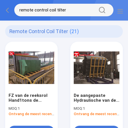
Remote Control Coil Tilter
(21)
FZ van de reeksrol
De aangepaste
Hand1tons de
Hydraulische van de
Ladingsvorm
de Rolomzet van de
MOQ:
1
MOQ:
1
Upender van de de
Rolkantelhaak van de
Ontvang de meest recente Prijs
Ontvang de meest recente Prijs
Kantelhaakmachine
de Machinevorm
met het Verplaatsen
Afstandsbediening
van Lijst
van Upender