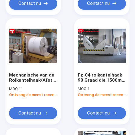
Contact nu
Contact nu
Mechanische van de
Fz-04 rolkantelhaak
Rolkantelhaak/Afstandsbediening
90 Graad die 1500mm
de Machinelading van
de Omzetmachine
MOQ:
1
MOQ:
1
de Rolomzet volgens
draaien van de
Ontvang de meest recente Prijs
Ontvang de meest recente Prijs
Behoeften
Diameter4000kg
Vorm
Contact nu
Contact nu