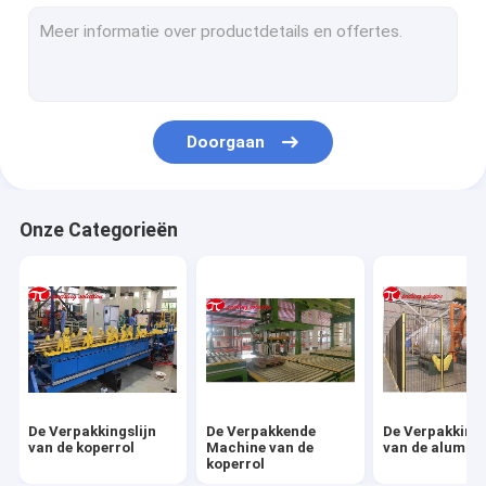
De Verpakkende Lijn van de staalrol
de verpakkingsmachine van de staalrol
De verpakkingsmachine van de staaldraad
Doorgaan
De Verpakkingsmachine van de staalbuis
Dragende verpakkingsmachine
Onze Categorieën
De Machine van de pijpverpakking
Bandenverpakkingsmachine
Rolkantelhaak
horizontale verpakkende machine
De Verpakkingslijn
De Verpakkende
De Verpakkings
Palletomslag
van de koperrol
Machine van de
van de alumin
koperrol